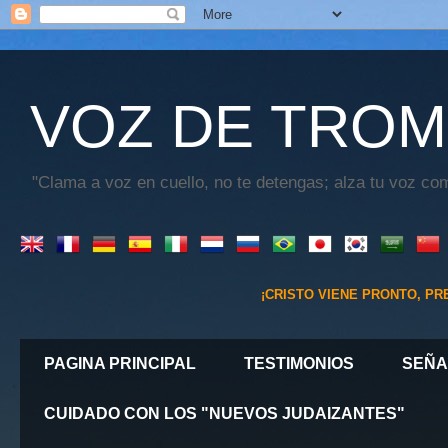
VOZ DE TROM
"Clama a voz en cuello, no te detengas; alza tu voz com
¡CRISTO VIENE PRONTO, PREPARATE¡
"
PAGINA PRINCIPAL
TESTIMONIOS
SEÑA
CUIDADO CON LOS "NUEVOS JUDAIZANTES"