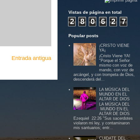
Vistas de página en total
2
8
0
6
2
7
Popular posts
¡CRISTO VIENE
YA¡
¡Cristo Viene YA!
Entrada antigua
"Porque el Señor
mismo con voz de
mando, con voz de
arcángel, y con trompeta de Dios,
descenderá del...
LA MÚSICA DEL
MUNDO EN EL
ALTAR DE DIOS
LA MÚSICA DEL
MUNDO EN EL
ALTAR DE DIOS
Ezequiel 22:26 "Sus sacerdotes
violaron mi ley, y contaminaron
mis santuarios; entr...
CUIDATE DEL