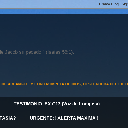
de Jacob su pecado " (Isaías 58:1).
L, Y CON TROMPETA DE DIOS, DESCENDERÁ DEL CIELO; Y LOS MUE
TESTIMONIO: EX G12 (Voz de trompeta)
TASIA?
URGENTE: ! ALERTA MAXIMA !