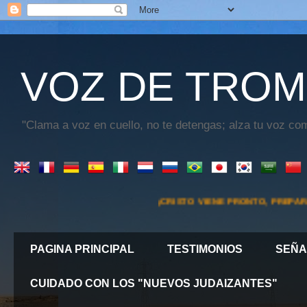
VOZ DE TROM
"Clama a voz en cuello, no te detengas; alza tu voz com
¡CRISTO VIENE PRONTO, PREPARATE¡
"PORQU
PAGINA PRINCIPAL
TESTIMONIOS
SEÑA
CUIDADO CON LOS "NUEVOS JUDAIZANTES"