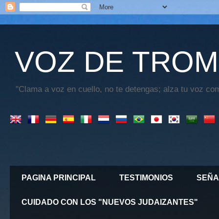
VOZ DE TROM
"Clama a voz en cuello, no te detengas; alza tu voz com
PAGINA PRINCIPAL
TESTIMONIOS
SEÑA
CUIDADO CON LOS "NUEVOS JUDAIZANTES"