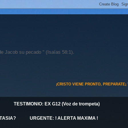
de Jacob su pecado " (Isaías 58:1).
¡CRISTO VIENE PRONTO, PREPARATE¡
"PORQUE E
TESTIMONIO: EX G12 (Voz de trompeta)
TASIA?
URGENTE: ! ALERTA MAXIMA !