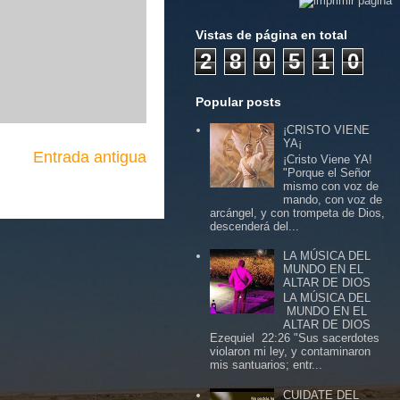
Vistas de página en total
2
8
0
5
1
0
Popular posts
¡CRISTO VIENE
YA¡
Entrada antigua
¡Cristo Viene YA!
"Porque el Señor
mismo con voz de
mando, con voz de
arcángel, y con trompeta de Dios,
descenderá del...
LA MÚSICA DEL
MUNDO EN EL
ALTAR DE DIOS
LA MÚSICA DEL
MUNDO EN EL
ALTAR DE DIOS
Ezequiel 22:26 "Sus sacerdotes
violaron mi ley, y contaminaron
mis santuarios; entr...
CUIDATE DEL